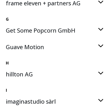
frame eleven + partners AG
G
Get Some Popcorn GmbH
Guave Motion
H
hillton AG
I
imaginastudio sàrl