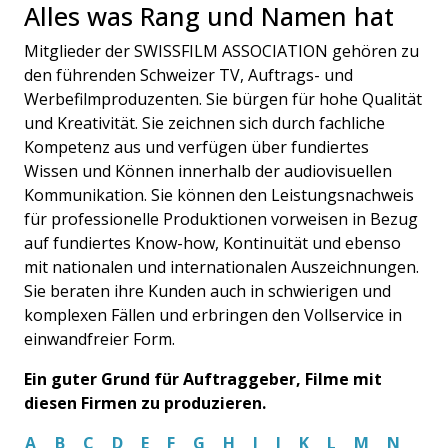
Alles was Rang und Namen hat
Mitglieder der SWISSFILM ASSOCIATION gehören zu
den führenden Schweizer TV, Auftrags- und
Werbefilmproduzenten. Sie bürgen für hohe Qualität
und Kreativität. Sie zeichnen sich durch fachliche
Kompetenz aus und verfügen über fundiertes
Wissen und Können innerhalb der audiovisuellen
Kommunikation. Sie können den Leistungsnachweis
für professionelle Produktionen vorweisen in Bezug
auf fundiertes Know-how, Kontinuität und ebenso
mit nationalen und internationalen Auszeichnungen.
Sie beraten ihre Kunden auch in schwierigen und
komplexen Fällen und erbringen den Vollservice in
einwandfreier Form.
Ein guter Grund für Auftraggeber, Filme mit
diesen Firmen zu produzieren.
A
B
C
D
E
F
G
H
I
J
K
L
M
N