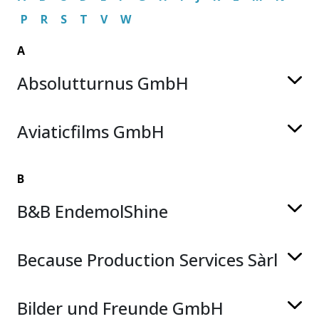
P
R
S
T
V
W
A
Absolutturnus GmbH
Aviaticfilms GmbH
B
B&B EndemolShine
Because Production Services Sàrl
Bilder und Freunde GmbH